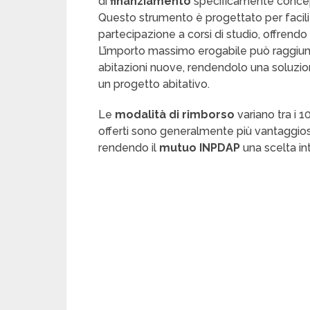
di
finanziamento
specificamente concep
Questo strumento è progettato per facilit
partecipazione a corsi di studio, offrendo 
L’importo massimo erogabile può raggiung
abitazioni nuove, rendendolo una soluzio
un progetto abitativo.
Le
modalità di rimborso
variano tra i 10
offerti sono generalmente più vantaggiosi 
rendendo il
mutuo INPDAP
una scelta in