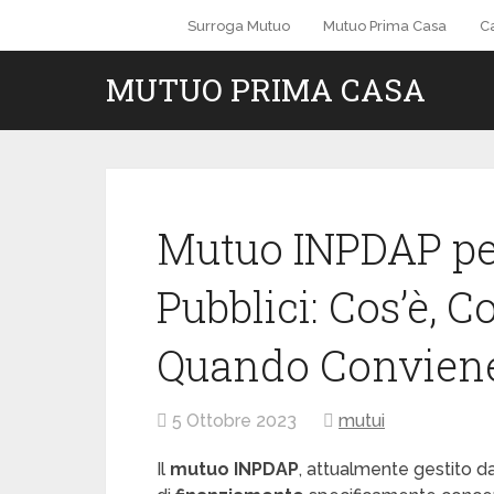
Surroga Mutuo
Mutuo Prima Casa
C
MUTUO PRIMA CASA
Mutuo INPDAP pe
Pubblici: Cos’è, 
Quando Convien
5 Ottobre 2023
mutui
Il
mutuo INPDAP
, attualmente gestito d