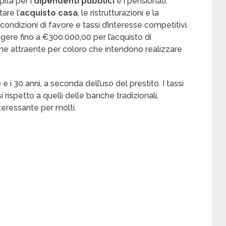
ita per i
dipendenti pubblici
e i pensionati.
are l’
acquisto casa
, le ristrutturazioni e la
condizioni di favore e tassi d’interesse competitivi.
ere fino a €300.000,00 per l’acquisto di
ne attraente per coloro che intendono realizzare
 e i 30 anni, a seconda dell’uso del prestito. I tassi
rispetto a quelli delle banche tradizionali,
teressante per molti.